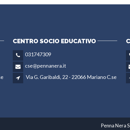
CENTRO SOCIO EDUCATIVO
C
031747309
cse@pennanera.it
se
Via G. Garibaldi, 22 - 22066 Mariano C.se
Penna Nera S