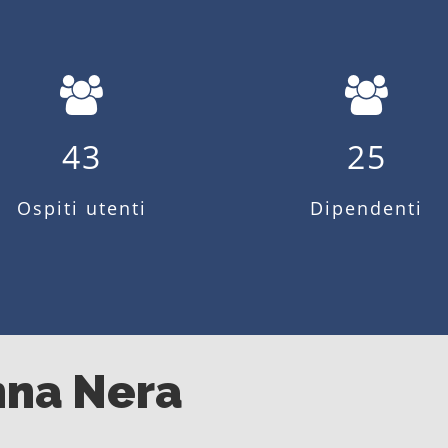
43
25
Ospiti utenti
Dipendenti
nna Nera