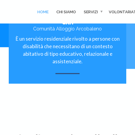
HOME
CHI SIAMO
SERVIZI
VOLONTARIA
CAH
Comunità Alloggio Arcobaleno
È un servizio residenziale rivolto a persone con
disabilità che necessitano di un contesto
abitativo di tipo educativo, relazionale e
assistenziale.
MORE