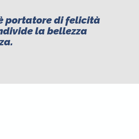
è portatore di felicità
ndivide la bellezza
za.