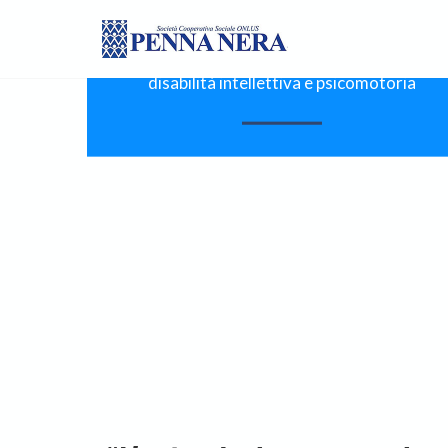
CSE
Centro Socio Educativo
È un servizio diurno rivolto a persone con
disabilità intellettiva e psicomotoria
MORE